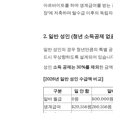
아르바이트를 하며 생계급여를 받는 경
장'에 저축하며 탈수급 이후의 독립자
2. 일반 성인 (청년 소득공제 없
일반 성인의 경우 청년만큼의 특별 
드시 우상향하도록 설계되어 있습니다
성인
소득 공제는 30%를 제외
한 금
[2026년 일반 성인 수급액 비교]
구분
일 안 함
알
알바 월급
0원
800,000원
생계급여
820,556원
260,556원