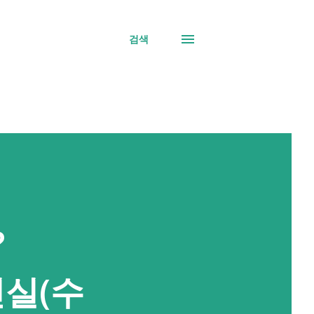
검색
?
진실(수