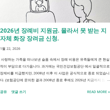
는 사람을 돕는 제도입니다. 자활근로 는 일한 기회를 제공하면서 자립을
지원하는 제도입니다. 조건부수급자 는 하나의 제도라기보다 생계급여를
받는 과정에서 일정한 참여 의무가 있는 상태를 말합니다. [조건부과 생
계급여 바로가기] - [2026 최신] 근로능력 있어도 생계급여 받는 법? 조
2026년 장례비 지원금. 몰라서 못 받는 지
건부과유예·제시유예 취업을 준비하는 청년이라면? 국민취업지원제도 A
자체 화장 장려금 신청.
씨는 29세입니다. 현재 직장이 없고 취업을 준비하고 있습니다. 생활이
넉넉하지 않지만 기초생활수급자는 아닙니다. 이런 상황에서 많은 사람
1월 22, 2026
들이 가장 먼저 알아보는 것이 국민취업지원제도 입니다. 고용센터를 통
해 취업 상담을 받고, 직업훈련에 참여하고, 요건에 따라 구직촉진수당을
사랑하는 가족을 떠나보낸 슬픔 속에서 장례 비용은 유족들에게 큰 현실
받을 수도 있기 때문입니다. 중요한 점은 실제 목표가 취업이라는 ...
적이 부담으로 다가옵니다. 과거에는 국민건강보험공단 에서 일괄적으로
장제비를 지급했지만, 2008년 이후 이 사업은 공식적으로 종료 되었습니
다. (보험공단에 문의한 결과 2008년 종료 후에도 2026년 지금까지 많은
분들의 '장제비 지원' 문의전화가 이어지고있다고 합니다.) 하지만, 국가
공유
댓글 쓰기
READ MORE »
보훈대상자 나 기초생활수급자 대상 지원 은 여전히 유지 되고 있으며,
무엇보다 각 지자체에서 운영하는 '화장 장려금'제도 를 활용하면 수십만
원의 비용을 보전받을 수 있습니다. 오늘은 복잡한 행정 절차 대신, 누구