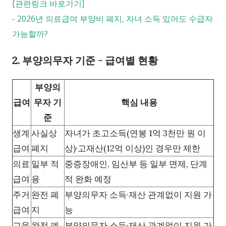
[관련링크 바로가기]
-
2026년 의료급여 부양비 폐지, 자녀 소득 있어도 수급자
가능할까?
2. 부양의무자 기준 - 급여별 현황
부양의
급여
무자 기
핵심 내용
준
생계
사실상
자녀가 초고소득(연봉 1억 3천만 원 이
급여
폐지
상)·고재산(12억 이상)인 경우만 제한
의료
일부 적
중증장애인, 임산부 등 일부 면제, 단계
급여
용
적 완화 예정
주거
완전 폐
부양의무자 소득·재산 관계없이 지원 가
급여
지
능
교육
완전 폐
부양의무자 소득·재산 관계없이 지원 가