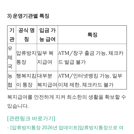
3) 운영기관별 특징
기
공식 명
입금 가
특징
관
칭
능 급여
우
압류방지
일부 복
ATM/창구 출금 가능, 체크카
체
통장
지급여
드 발급 불가
국
농
행복지킴
대부분
ATM/인터넷뱅킹 가능, 일부
협
이 통장
복지급여
이체 제한, 체크카드 불가
복지급여를 안전하게 지켜 최소한의 생활을 확보할 수
있습니다.
[관련링크 바로가기]
-
[압류방지통장 2026년 업데이트]압류방지통장으로 여