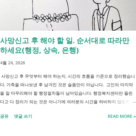
업무계획에 담긴 내용으로, 법 개정과 예산 반영 등을 거쳐 시행될 예정
입니다. 부모와 함께 살아도 장애인연금을 받을 수 있을까요? 이번 보건
복지부 업무계획이 발표된 뒤 많은 분들이 질문하셨습니다. "부모와 같이
살면 장애인연금을 받을 수 없나요?" "혼자 살아야만 받을 수 있는 건가
사망신고 후 해야 할 일. 순서대로 따라만
요?" 결론부터 말씀드리면 부모와 함께 거주한다는 이유만으로 장애인연
하세요(행정, 상속, 은행)
금을 받을 수 없는 것은 아닙니다. 많은 분들이 이번 업무계획에 포함된
'중증장애인 생계급여 부양의무자 기준 폐지' 와 장애인연금 을 같은 제도
4월 24, 2026
로 생각하기 쉽지만, 두 제도는 지급 기준이 서로 다릅니다. 구분 장애인
연금 생계급여 목적 장애로 인한 ...
사망신고 후 무엇부터 해야 하는지, 시간의 흐름을 기준으로 정리했습니
다. 가족을 떠나보낸 후 남겨진 것은 슬픔만이 아닙니다. 고인의 마지막
을 잘 마무리해야 할 행정절차들이 남아있습니다. 행정복지센터만 들린
다고 다 정리가 되는 것은 아니기에 여러분의 시간을 허비하지 않도록 정
리했습니다. 단계별로 사망신고 당일 가능한 것과 기다려야 하는 것, 이후
공유
댓글 쓰기
READ MORE »
처리까지 이 흐름만 따라가시면 됩니다. 장례 후 행정 절차 타임라인 장
례식 이후의 정리 절차. 시간 흐름별 정리 사망신고하면서 원스톱으로 모
두 처리 가능한가요? 아닙니다. 안심상속 원스톱서비스를 들어보셨을 겁