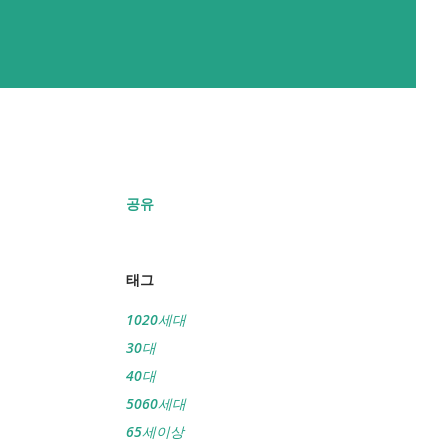
공유
태그
1020세대
30대
40대
5060세대
65세이상