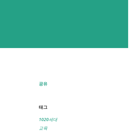
공유
태그
1020세대
교육