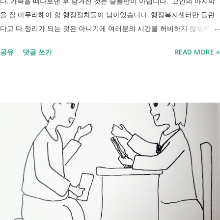
다. 가족을 떠나보낸 후 남겨진 것은 슬픔만이 아닙니다. 고인의 마지막
을 잘 마무리해야 할 행정절차들이 남아있습니다. 행정복지센터만 들린
다고 다 정리가 되는 것은 아니기에 여러분의 시간을 허비하지 않도록 정
리했습니다. 단계별로 사망신고 당일 가능한 것과 기다려야 하는 것, 이후
공유
댓글 쓰기
READ MORE »
처리까지 이 흐름만 따라가시면 됩니다. 장례 후 행정 절차 타임라인 장
례식 이후의 정리 절차. 시간 흐름별 정리 사망신고하면서 원스톱으로 모
두 처리 가능한가요? 아닙니다. 안심상속 원스톱서비스를 들어보셨을 겁
니다. 이 서비스는 여러 기관에 흩어진 정보를 조회해주는 서비스일 뿐,
모든 절차를 대신 처리해주지는 않습니다. 행정복지센터에서는 - 금융재
산, 부동산, 세금, 연금 등 '조회' 신청할 수 있습니다. 나머지는 직접 해야
합니다. - 상속포기 또는 한정승인 법원 - 상속세, 취득세 신고 세무서, 시
군구청 - 예금 인출, 보험금 청구 은행, 보험사 사망신고 당일에 끝낼 수
있는 건 '신청까지', 처리는 2주 후 부터입니다. [조회되는 것 vs 안되는
것] 구분 조회 가능 조회 불가 금융 은행, 보험, 증권 사금융, 개인 간 거래
세금 국세, 지방세 - 자산 부동산, 자동차 해외 자산, 현금 기타 연금 사업
상 채무, 구독 [함께보면 좋은 링크] - 부모님 사망 후 ...