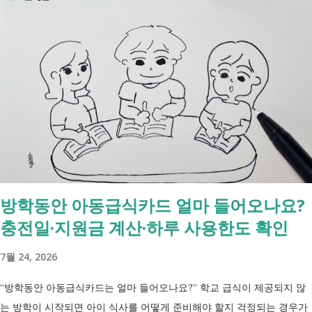
눈에 비교해 보세요 구분 국민취업지원제도 자활근로 조건부수급자 운영
고용노동부 보건복지부·지자체 보건복지부·지자체 대상 취업을 원하는
저소득층, 청년, 중장년 수급자 및 차상위계층 근로능력이 있는 생계급여
수급자 목적 취업 지원 자립 준비 수급 유지 조건 관리 지원 상담, 훈련,
수당 자활사업 참여, 자활급여 자활사업 또는 취업지원 참여 참여 여부
신청 상황에 따라 참여 사실상 의무 즉, 국민취업제도 는 취업을 준비하
는 사람을 돕는 제도입니다. 자활근로 는 일한 기회를 제공하면서 자립을
지원하는 제도입니다. 조건부수급자 는 하나의 제도라기보다 생계급여를
받는 과정에서 일정한 참여 의무가 있는 상태를 말합니다. [조건부과 생
계급여 바로가기] - [2026 최신] 근로능력 있어도 생계급여 받는 법? 조
방학동안 아동급식카드 얼마 들어오나요?
건부과유예·제시유예 취업을 준비하는 청년이라면? 국민취업지원제도 A
충전일·지원금 계산·하루 사용한도 확인
씨는 29세입니다. 현재 직장이 없고 취업을 준비하고 있습니다. 생활이
넉넉하지 않지만 기초생활수급자는 아닙니다. 이런 상황에서 많은 사람
7월 24, 2026
들이 가장 먼저 알아보는 것이 국민취업지원제도 입니다. 고용센터를 통
해 취업 상담을 받고, 직업훈련에 참여하고, 요건에 따라 구직촉진수당을
“방학동안 아동급식카드는 얼마 들어오나요?” 학교 급식이 제공되지 않
받을 수도 있기 때문입니다. 중요한 점은 실제 목표가 취업이라는 ...
는 방학이 시작되면 아이 식사를 어떻게 준비해야 할지 걱정되는 경우가