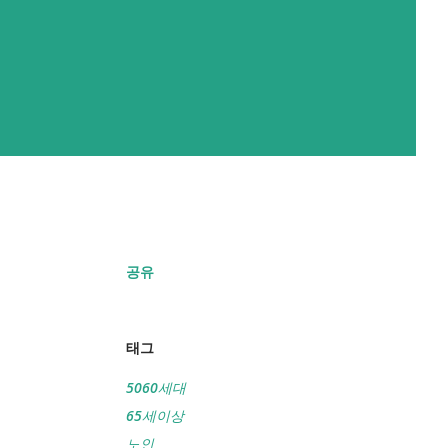
공유
태그
5060세대
65세이상
노인