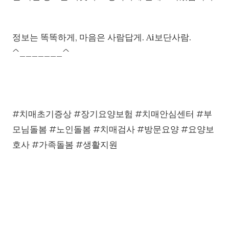
정보는 똑똑하게, 마음은 사람답게. Ai보단사람.
^_______^
#치매초기증상 #장기요양보험 #치매안심센터 #부
모님돌봄 #노인돌봄 #치매검사 #방문요양 #요양보
호사 #가족돌봄 #생활지원