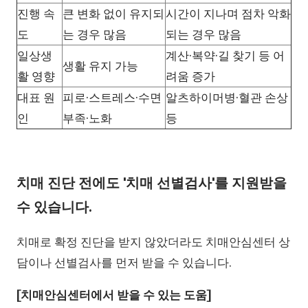
진행 속
큰 변화 없이 유지되
시간이 지나며 점차 악화
도
는 경우 많음
되는 경우 많음
일상생
계산·복약·길 찾기 등 어
생활 유지 가능
활 영향
려움 증가
대표 원
피로·스트레스·수면
알츠하이머병·혈관 손상
인
부족·노화
등
치매 진단 전에도 '치매 선별검사'를 지원받을
수 있습니다.
치매로 확정 진단을 받지 않았더라도 치매안심센터 상
담이나 선별검사를 먼저 받을 수 있습니다.
[치매안심센터에서 받을 수 있는 도움]